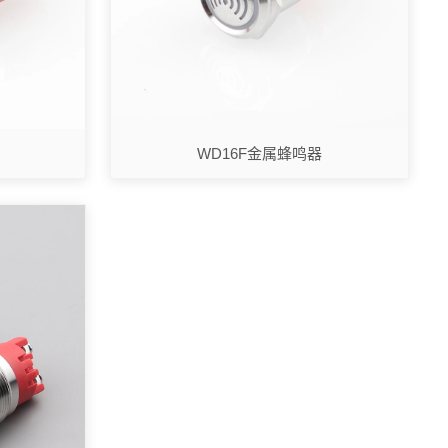
WD16F金属蜂鸣器