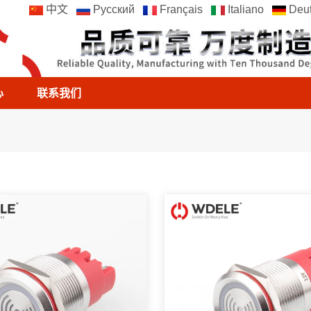
中文
Русский
Français
Italiano
Deut
心
联系我们